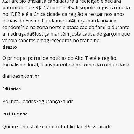
X
2
Tarcísio oficializa candidatura à reeleição e declara
patrimônio de R$ 2,7 milhões
3
Salesópolis registra queda
no IDEB e é a única cidade da região a recuar nos anos
iniciais do Ensino Fundamental
4
Onça-parda invade
condomínio na zona norte e ataca cão da família durante
a madrugada
5
Justiça mantém justa causa de garçom que
vendia canetas emagrecedoras no trabalho
diário
O principal portal de notícias do Alto Tietê e região.
Jornalismo local, transparente e próximo da comunidade.
diarioesp.com.br
Editorias
Política
Cidades
Segurança
Saúde
Institucional
Quem somos
Fale conosco
Publicidade
Privacidade