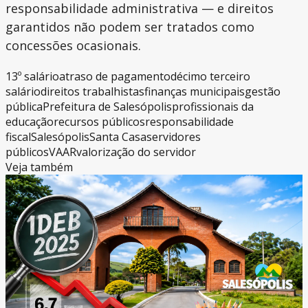
responsabilidade administrativa — e direitos
garantidos não podem ser tratados como
concessões ocasionais.
13º salário
atraso de pagamento
décimo terceiro
salário
direitos trabalhistas
finanças municipais
gestão
pública
Prefeitura de Salesópolis
profissionais da
educação
recursos públicos
responsabilidade
fiscal
Salesópolis
Santa Casa
servidores
públicos
VAAR
valorização do servidor
Veja também